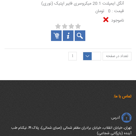
آنگل ایمپلنت 20:1 میکروسری فایبر اپتیک (نوری)
قیمت : 0 تومان
ناموجود
تعداد در صفحه
1
تماس با ما:
آدرس:
تهران، خیابان انقلاب، خیابان برادران مظفر شمالی (صبای شمالی)، پلاک ۹۹، نیکنام طب
آینده (بازرگانی شجاعی)