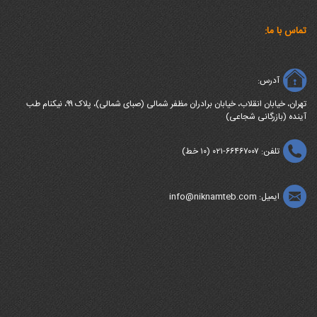
تماس با ما:
آدرس:
تهران، خیابان انقلاب، خیابان برادران مظفر شمالی (صبای شمالی)، پلاک ۹۹، نیکنام طب
آینده (بازرگانی شجاعی)
تلفن: ۶۶۴۶۷۰۰۷-۰۲۱ (۱۰ خط)
ایمیل: info@niknamteb.com