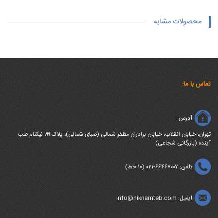
محصولات مشابه
تماس با ما:
آدرس:
تهران، خیابان انقلاب، خیابان برادران مظفر شمالی (صبای شمالی)، پلاک ۹۹، نیکنام طب
آینده (بازرگانی شجاعی)
تلفن: ۶۶۴۶۷۰۰۷-۰۲۱ (۱۰ خط)
ایمیل: info@niknamteb.com