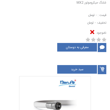
شلنگ میکروموتور MX2
قیمت : - تومان
تخفیف: - تومان
ناموجود
معرفی به دوستان
سبد خرید