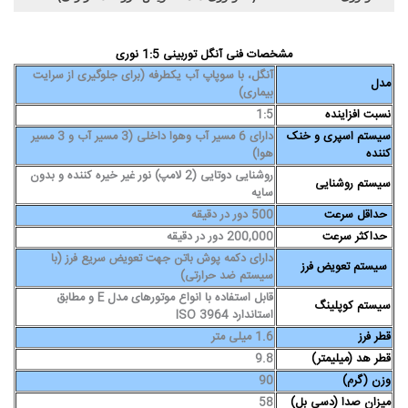
مشخصات فنی آنگل توربینی 1:5
نوری
آنگل، با سوپاپ آب یکطرفه (برای جلوگیری از سرایت
مدل
بیماری)
نسبت افزاینده
1:5
سیستم اسپری و خنک
دارای 6 مسیر آب وهوا داخلی (3 مسیر آب و 3 مسیر
کننده
هوا)
روشنایی دوتایی (2 لامپ) نور غیر خیره کننده و بدون
سیستم روشنایی
سایه
حداقل سرعت
500 دور در دقیقه
حداکثر سرعت
200,000 دور در دقیقه
دارای دکمه پوش باتن جهت تعویض سریع فرز (با
سیستم تعویض فرز
سیستم ضد حرارتی)
قابل استفاده با انواع موتورهای مدل E و مطابق
سیستم کوپلینگ
استاندارد ISO 3964
قطر فرز
1.6 میلی متر
قطر هد (میلیمتر)
9.8
وزن (گرم)
90
میزان صدا (دسی بل)
58