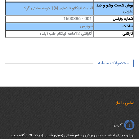
روش شست وشو و ضد
قابلیت اتوکلاو تا دمای 134 درجه سانتی گراد
عفونی
شماره رفرنس
001 - 1600386
ساخت
سوییس
گارانتی
گارانتی 12ماهه نیکنام طب آینده
محصولات مشابه
تماس با ما:
آدرس:
تهران، خیابان انقلاب، خیابان برادران مظفر شمالی (صبای شمالی)، پلاک ۹۹، نیکنام طب