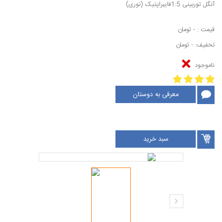
آنگل توربینی 1:5فایبراپتیک (نوری)
قیمت : - تومان
تخفیف: - تومان
ناموجود
معرفی به دوستان
سبد خرید