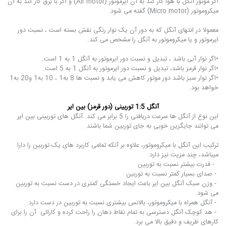
اگر موتور آنگل با هوا کار کند به آن ایرموتور (Air motor) و اگر با برق کار کند به آن
میکروموتور (Micro motor) گفته می شود.
معمولا در انتهای آنگل که به دور آن یک نوار رنگی نقش بسته است ، نسبت دور
ایرموتور و یا میکروموتور به آنگل را مشخص می کند.
•اگر نوار آبی باشد ، تبدیل و نسبت دور ایرموتور به آنگل 1 به 1 است.
•اگر نوار قرمز باشد، تبدیل و نسبت دور ایرموتور به آنگل 1 به 5 است.
•اگر نوار سبز باشد دور موتور کاهش می یابد و نسبت ها 8 به1 ، 10 به1 و20 به1
خواهد بود.
آنگل 1:5 توربینی (دور قرمز) بین ایر
این نوع از آنگل ها سرعت دریافتی را 5 برابر می کند. آنگل های توربینی بین ایر
می توانند جایگزین خوبی به جای توربین شما باشند.
ترکیب این آنگل با میکروموتور، علاوه بر آنکه تمامی کاربرد های یک توربین را دارا
میباشد، چند مزیت نیز دارد:
- قدرت بیشتر نسبت به توربین
- صدای بسیار کمتر نسبت به توربین
- وزن سبک آنگل بین ایر باعث ایجاد خستگی کمتری در دست نسبت به توربین
می شود.
- آنگل همراه با میکروموتور، بالانس بیشتری نسبت به توربین در دست دارد.
- هد کوچک آنگل دسترسی به تمام نقاط دهان را راحت کرده و کارائی آن را برای
کارهای ظریف و دقیق بالا می برد.