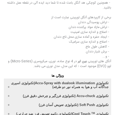
- همچنین کوچکی هد آنگل باعث شده تا شما دید ایده آلی در نقطه عمل داشته
باشید.
برخی از کاربردهای آنگل توربینی عبارت است از:
- تراش پوسیدگی دندان
- تراش مازاد مواد پرکننده دندان
- اصلاح و اندازه سازی لمینیت
- ایجاد حفره و آماده سازی محل تاج دندان
- اصلاح و اندازه سازی سرامیک
- کاهش طول عاج
- برش شیار دندان
- و...
آنگل های توربینی
بین ایر
در 4 نوع ساده، نوری، میکروسری (Micro-Series) و
اوو (EVO) موجود است ؛ که این مدل، مدل نوری می باشد.
ویژگی ها
تکنولوژی Accu-Spray with dualook illumination(تکنولوژی اسپری
جداگانه آب و هوا به همراه نور دو طرفه)
تکنولوژی Accu-chuck (تکنولوژی فرزگیر و چرخش دقیق فرز)
تکنولوژی Soft Push (تکنولوژی تعویض آسان فرز)
تکنولوژی Cool Touch
TM
(تکنولوژی دکمه تعویض فرز ضد حرارتی)